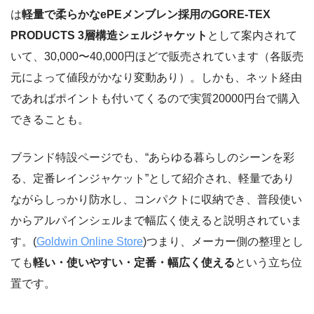
は
軽量で柔らかなePEメンブレン採用のGORE-TEX
PRODUCTS 3層構造シェルジャケット
として案内されて
いて、30,000〜40,000円ほどで販売されています（各販売
元によって値段がかなり変動あり）。しかも、ネット経由
であればポイントも付いてくるので実質20000円台で購入
できることも。
ブランド特設ページでも、“あらゆる暮らしのシーンを彩
る、定番レインジャケット”として紹介され、軽量であり
ながらしっかり防水し、コンパクトに収納でき、普段使い
からアルパインシェルまで幅広く使えると説明されていま
す。(
Goldwin Online Store
)つまり、メーカー側の整理とし
ても
軽い・使いやすい・定番・幅広く使える
という立ち位
置です。